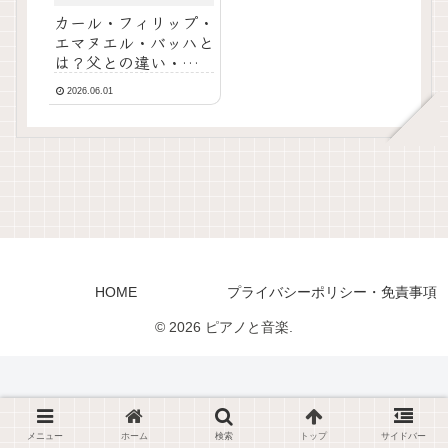
カール・フィリップ・
エマヌエル・バッハと
は？父との違い・代表
曲・凄さを徹底解説
2026.06.01
HOME
プライバシーポリシー・免責事項
© 2026 ピアノと音楽.
メニュー
ホーム
検索
トップ
サイドバー