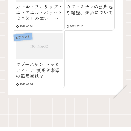
カール・フィリップ・
カプースチンの出身地
エマヌエル・バッハと
や経歴、楽曲について
は？父との違い・代表
曲・凄さを徹底解説
2026.06.01
2023.02.16
ピアニスト
カプースチン トッカ
ティーナ 演奏や楽譜
の難易度は？
2023.02.08